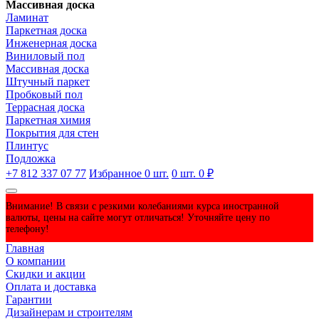
Массивная доска
Ламинат
Паркетная доска
Инженерная доска
Виниловый пол
Массивная доска
Штучный паркет
Пробковый пол
Террасная доска
Паркетная химия
Покрытия для стен
Плинтус
Подложка
+7 812 337 07 77
Избранное
0
шт.
0
шт.
0 ₽
Внимание! В связи с резкими колебаниями курса иностранной
валюты, цены на сайте могут отличаться! Уточняйте цену по
телефону!
Главная
О компании
Скидки и акции
Оплата и доставка
Гарантии
Дизайнерам и строителям