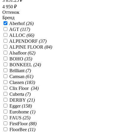
3 851.25 ₽
4 950 ₽
Оттенок
Бренд
Aberhof
(26)
AGT
(117)
ALLOC
(66)
ALPENDORF
(37)
ALPINE FLOOR
(84)
Alsafloor
(62)
BOHO
(35)
BONKEEL
(24)
Brilliant
(7)
Camsan
(61)
Classen
(183)
Clix Floor
(34)
Cuberta
(7)
DERBY
(21)
Egger
(158)
Eurohome
(1)
FAUS
(25)
FirstFloor
(88)
FloorBee
(11)