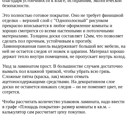
благодаря устойчивости к влаге, истираниям, экологической
безопасности.
Это полностью готовое покрытие. Оно не требует финишной
отделки – верхний слой с "Однополосный" рисунком
прекрасно вписывается в любое оформление комнаты и
хорошо смотрится со всеми настенными и потолочными
материалами. Толщина доски составляет 12мм, что позволяет
сделать пол прочным, устойчивым к прогибу.
Ламинированная панель выдерживает большой вес мебели, на
ней не остается следов от ножек и царапин. Материал хорошо
держит тепло внутри помещения, не пропускает внутрь холод.
Уход за ламинатом прост. В большинстве случаев достаточно
вымыть пол влажной тряпкой, чтобы убрать всю грязь.
Сложные пятна (краска, лак) можно отмыть
ацетоносодержащими средствами. На декоративном слое
доски не останется никаких следов – он не поменяет цвет, не
сотрется.
Чтобы рассчитать количество упаковок ламината, надо ввести
в графе «Площадь покрытия» размер комнаты в кв.м. –
калькулятор сам рассчитает цену покупки.