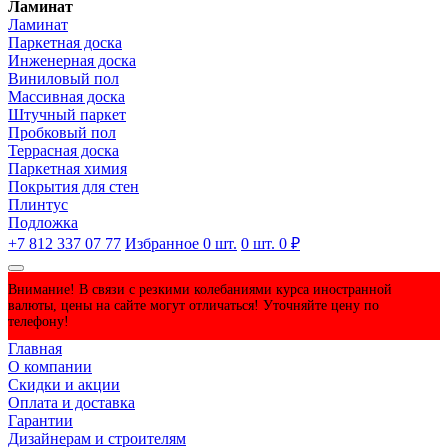
Ламинат
Ламинат
Паркетная доска
Инженерная доска
Виниловый пол
Массивная доска
Штучный паркет
Пробковый пол
Террасная доска
Паркетная химия
Покрытия для стен
Плинтус
Подложка
+7 812 337 07 77
Избранное
0
шт.
0
шт.
0 ₽
Внимание! В связи с резкими колебаниями курса иностранной
валюты, цены на сайте могут отличаться! Уточняйте цену по
телефону!
Главная
О компании
Скидки и акции
Оплата и доставка
Гарантии
Дизайнерам и строителям