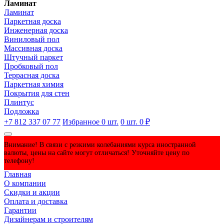
Ламинат
Ламинат
Паркетная доска
Инженерная доска
Виниловый пол
Массивная доска
Штучный паркет
Пробковый пол
Террасная доска
Паркетная химия
Покрытия для стен
Плинтус
Подложка
+7 812 337 07 77
Избранное
0
шт.
0
шт.
0 ₽
Внимание! В связи с резкими колебаниями курса иностранной
валюты, цены на сайте могут отличаться! Уточняйте цену по
телефону!
Главная
О компании
Скидки и акции
Оплата и доставка
Гарантии
Дизайнерам и строителям