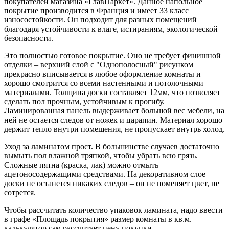
покупателей магазина «ГлавПаркет». Данное напольное
покрытие производится в Франция и имеет 33 класс
износостойкости. Он подходит для разных помещений
благодаря устойчивости к влаге, истираниям, экологической
безопасности.
Это полностью готовое покрытие. Оно не требует финишной
отделки – верхний слой с "Однополосный" рисунком
прекрасно вписывается в любое оформление комнаты и
хорошо смотрится со всеми настенными и потолочными
материалами. Толщина доски составляет 12мм, что позволяет
сделать пол прочным, устойчивым к прогибу.
Ламинированная панель выдерживает большой вес мебели, на
ней не остается следов от ножек и царапин. Материал хорошо
держит тепло внутри помещения, не пропускает внутрь холод.
Уход за ламинатом прост. В большинстве случаев достаточно
вымыть пол влажной тряпкой, чтобы убрать всю грязь.
Сложные пятна (краска, лак) можно отмыть
ацетоносодержащими средствами. На декоративном слое
доски не останется никаких следов – он не поменяет цвет, не
сотрется.
Чтобы рассчитать количество упаковок ламината, надо ввести
в графе «Площадь покрытия» размер комнаты в кв.м. –
калькулятор сам рассчитает цену покупки.