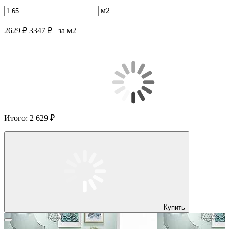
м2
2629 ₽
3347 ₽
за м2
Итого:
2 629 ₽
Купить