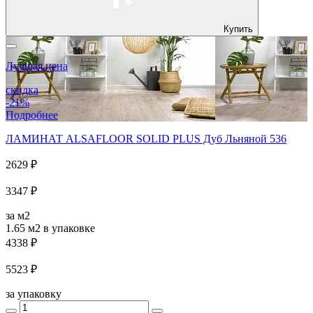
Купить
Лучшая цена
скидка
-21%
Подробнее
ЛАМИНАТ ALSAFLOOR SOLID PLUS Дуб Льняной 536
2629 ₽
3347 ₽
за м2
1.65 м2
в упаковке
4338 ₽
5523 ₽
за упаковку