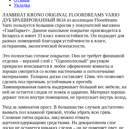
Укладка
ЛАМИНАТ KRONO ORIGINAL FLOORDREAMS VARIO
ДУБ БРАШИРОВАННЫЙ 8634 из коллекции Floordreams
Vario пользуется большим спросом у покупателей магазина
«ГлавПаркет». Данное напольное покрытие производится в
Беларусь и имеет 33 класс износостойкости. Он подходит для
разных помещений благодаря устойчивости к влаге,
истираниям, экологической безопасности.
Это полностью готовое покрытие. Оно не требует финишной
отделки – верхний слой с "Однополосный" рисунком
прекрасно вписывается в любое оформление комнаты и
хорошо смотрится со всеми настенными и потолочными
материалами. Толщина доски составляет 12мм, что позволяет
сделать пол прочным, устойчивым к прогибу.
Ламинированная панель выдерживает большой вес мебели, на
ней не остается следов от ножек и царапин. Материал хорошо
держит тепло внутри помещения, не пропускает внутрь холод.
Уход за ламинатом прост. В большинстве случаев достаточно
вымыть пол влажной тряпкой, чтобы убрать всю грязь.
Сложные пятна (краска, лак) можно отмыть
ацетоносодержащими средствами. На декоративном слое
доски не останется никаких следов – он не поменяет цвет, не