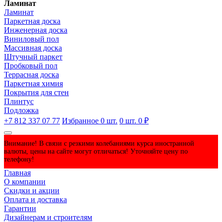
Ламинат
Ламинат
Паркетная доска
Инженерная доска
Виниловый пол
Массивная доска
Штучный паркет
Пробковый пол
Террасная доска
Паркетная химия
Покрытия для стен
Плинтус
Подложка
+7 812 337 07 77
Избранное
0
шт.
0
шт.
0 ₽
Внимание! В связи с резкими колебаниями курса иностранной
валюты, цены на сайте могут отличаться! Уточняйте цену по
телефону!
Главная
О компании
Скидки и акции
Оплата и доставка
Гарантии
Дизайнерам и строителям