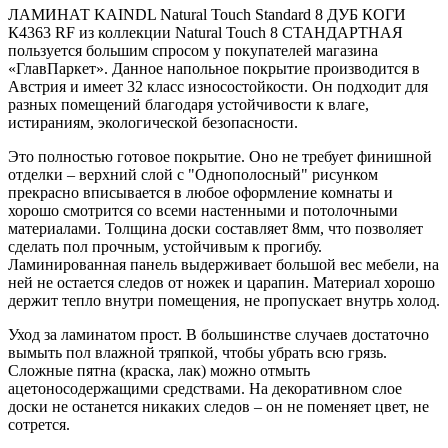
ЛАМИНАТ KAINDL Natural Touch Standard 8 ДУБ КОГИ
К4363 RF из коллекции Natural Touch 8 СТАНДАРТНАЯ
пользуется большим спросом у покупателей магазина
«ГлавПаркет». Данное напольное покрытие производится в
Австрия и имеет 32 класс износостойкости. Он подходит для
разных помещений благодаря устойчивости к влаге,
истираниям, экологической безопасности.
Это полностью готовое покрытие. Оно не требует финишной
отделки – верхний слой с "Однополосный" рисунком
прекрасно вписывается в любое оформление комнаты и
хорошо смотрится со всеми настенными и потолочными
материалами. Толщина доски составляет 8мм, что позволяет
сделать пол прочным, устойчивым к прогибу.
Ламинированная панель выдерживает большой вес мебели, на
ней не остается следов от ножек и царапин. Материал хорошо
держит тепло внутри помещения, не пропускает внутрь холод.
Уход за ламинатом прост. В большинстве случаев достаточно
вымыть пол влажной тряпкой, чтобы убрать всю грязь.
Сложные пятна (краска, лак) можно отмыть
ацетоносодержащими средствами. На декоративном слое
доски не останется никаких следов – он не поменяет цвет, не
сотрется.