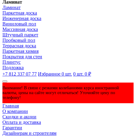
Ламинат
Ламинат
Паркетная доска
Инженерная доска
Виниловый пол
Массивная доска
Штучный паркет
Пробковый пол
Террасная доска
Паркетная химия
Покрытия для стен
Плинтус
Подложка
+7 812 337 07 77
Избранное
0
шт.
0
шт.
0 ₽
Внимание! В связи с резкими колебаниями курса иностранной
валюты, цены на сайте могут отличаться! Уточняйте цену по
телефону!
Главная
О компании
Скидки и акции
Оплата и доставка
Гарантии
Дизайнерам и строителям