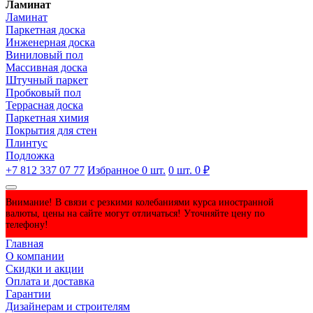
Ламинат
Ламинат
Паркетная доска
Инженерная доска
Виниловый пол
Массивная доска
Штучный паркет
Пробковый пол
Террасная доска
Паркетная химия
Покрытия для стен
Плинтус
Подложка
+7 812 337 07 77
Избранное
0
шт.
0
шт.
0 ₽
Внимание! В связи с резкими колебаниями курса иностранной
валюты, цены на сайте могут отличаться! Уточняйте цену по
телефону!
Главная
О компании
Скидки и акции
Оплата и доставка
Гарантии
Дизайнерам и строителям