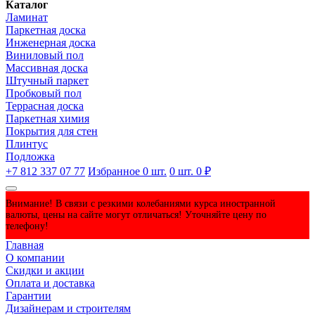
Каталог
Ламинат
Паркетная доска
Инженерная доска
Виниловый пол
Массивная доска
Штучный паркет
Пробковый пол
Террасная доска
Паркетная химия
Покрытия для стен
Плинтус
Подложка
+7 812 337 07 77
Избранное
0
шт.
0
шт.
0 ₽
Внимание! В связи с резкими колебаниями курса иностранной
валюты, цены на сайте могут отличаться! Уточняйте цену по
телефону!
Главная
О компании
Скидки и акции
Оплата и доставка
Гарантии
Дизайнерам и строителям